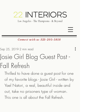
Los Angeles · The Hamptons · & Beyond
Connect with us
323-205-5858
Sep 25, 2019
2 min read
Josie Girl Blog Guest Post -
Fall Refresh
Thrilled to have done a guest post for one 
of my favorite blogs - Josie Girl - written by 
Yael Natori, a real, beautiful inside and 
out, take no prisoners type of woman.  
This one is all about the Fall Refresh.