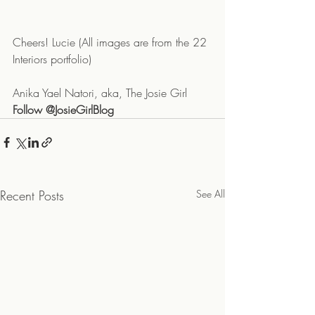
Cheers! Lucie (All images are from the 22 
Interiors portfolio) 
Anika Yael Natori, aka, The Josie Girl 
Follow @JosieGirlBlog 
Recent Posts
See All