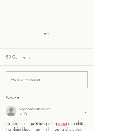
83 Comments
Going Punk for th
Write a comment...
Old Soul. Bold Color.
Craftsman Bones.
Newest
blogcommentsieuviet
Jul 13
Từ góc nhìn người từng dùng 
shbet
 qua nhiều 
thời điểm khác nhau, mình thường chú ý xem 