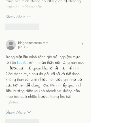
ràng nên mình không có cảm giác bị choáng 
ngợp khi mới truy cập.…
Show More
Like
Reply
blogcommentsieuviet
Jun 18
Trong một lần mình đánh giá trải nghiệm thực 
tế trên 
Luck8
, mình nhận thấy nền tảng này duy 
trì được sự nhất quán khá tốt về mặt hiển thị. 
Các danh mục như đá gà, xổ số và thể thao 
không thay đổi vị trí nhiều nên việc ghi nhớ bố 
cục trở nên dễ dàng hơn. Mình thấy quá trình 
điều hướng diễn ra khá nhanh và không cần 
thao tác quá nhiều bước. Trong lúc trải 
nghiệm…
Show More
Like
Reply