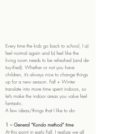
Every time the kids go back to school, I a) 
feel normal again and b) feel like the 
living room needs to be refreshed (and de-
toy-ified). Whether or not you have 
children, it’s always nice to change things 
up for a new season. Fall + Winter 
translate into more time spent indoors, so 
let’s make the indoor areas you value feel 
fantastic. 
A few ideas/things that I like to do- 
1 – General “Kondo method” time 
At this point in early Fall, I realize we all 