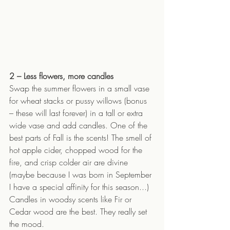
2 – Less flowers, more candles 
Swap the summer flowers in a small vase 
for wheat stacks or pussy willows (bonus 
– these will last forever) in a tall or extra 
wide vase and add candles. One of the 
best parts of Fall is the scents! The smell of 
hot apple cider, chopped wood for the 
fire, and crisp colder air are divine 
(maybe because I was born in September 
I have a special affinity for this season...) 
Candles in woodsy scents like Fir or 
Cedar wood are the best. They really set 
the mood. 