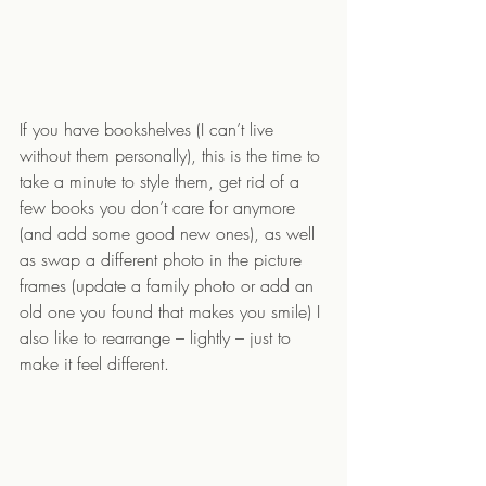
If you have bookshelves (I can’t live 
without them personally), this is the time to 
take a minute to style them, get rid of a 
few books you don’t care for anymore 
(and add some good new ones), as well 
as swap a different photo in the picture 
frames (update a family photo or add an 
old one you found that makes you smile) I 
also like to rearrange – lightly – just to 
make it feel different. 