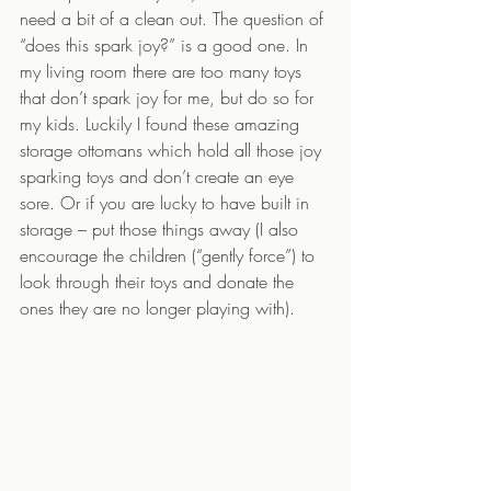
need a bit of a clean out. The question of 
“does this spark joy?” is a good one. In 
my living room there are too many toys 
that don’t spark joy for me, but do so for 
my kids. Luckily I found these amazing 
storage ottomans which hold all those joy 
sparking toys and don’t create an eye 
sore. Or if you are lucky to have built in 
storage – put those things away (I also 
encourage the children (“gently force”) to 
look through their toys and donate the 
ones they are no longer playing with). 