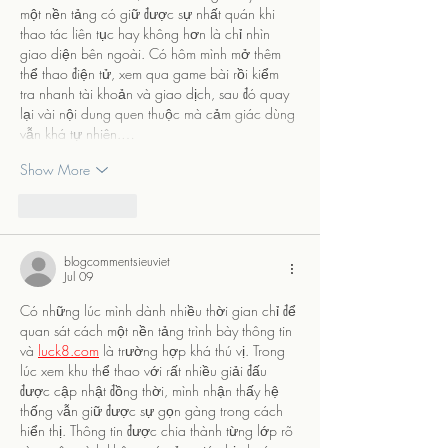
một nền tảng có giữ được sự nhất quán khi 
thao tác liên tục hay không hơn là chỉ nhìn 
giao diện bên ngoài. Có hôm mình mở thêm 
thể thao điện tử, xem qua game bài rồi kiểm 
tra nhanh tài khoản và giao dịch, sau đó quay 
lại vài nội dung quen thuộc mà cảm giác dùng 
vẫn khá tự nhiên.…
Show More
Like
Reply
blogcommentsieuviet
Jul 09
Có những lúc mình dành nhiều thời gian chỉ để 
quan sát cách một nền tảng trình bày thông tin 
và 
luck8.com
 là trường hợp khá thú vị. Trong 
lúc xem khu thể thao với rất nhiều giải đấu 
được cập nhật đồng thời, mình nhận thấy hệ 
thống vẫn giữ được sự gọn gàng trong cách 
hiển thị. Thông tin được chia thành từng lớp rõ 