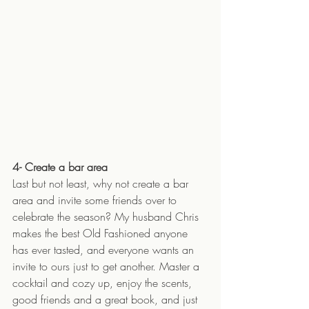
4- Create a bar area 
Last but not least, why not create a bar 
area and invite some friends over to 
celebrate the season? My husband Chris 
makes the best Old Fashioned anyone 
has ever tasted, and everyone wants an 
invite to ours just to get another. Master a 
cocktail and cozy up, enjoy the scents, 
good friends and a great book, and just 