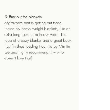
3- Bust out the blankets 
My favorite part is getting out those 
incredibly heavy weight blankets, like an 
extra long faux fur or heavy wool. The 
idea of a cozy blanket and a great book 
(just finished reading Pacinko by Min Jin 
Lee and highly recommend it) – who 
doesn’t love that? 